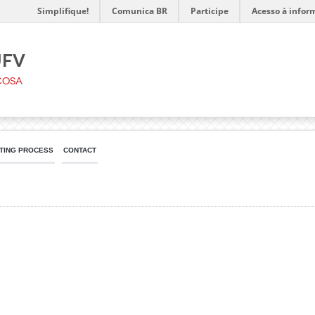
Simplifique!
Comunica BR
Participe
Acesso à infor
UFV
çosa
TING PROCESS
CONTACT