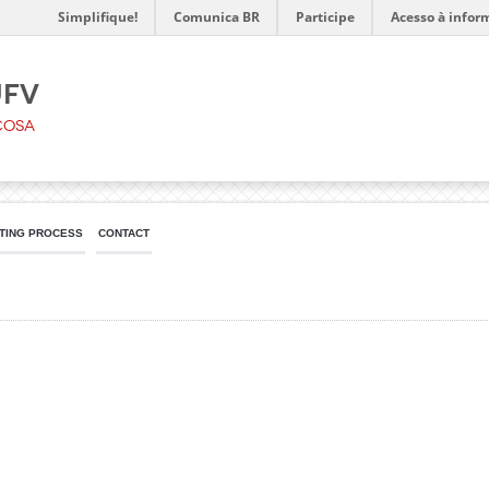
Simplifique!
Comunica BR
Participe
Acesso à infor
UFV
çosa
TING PROCESS
CONTACT