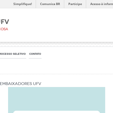
Simplifique!
Comunica BR
Participe
Acesso à infor
UFV
çosa
ROCESSO SELETIVO
CONTATO
 Embaixadores UFV